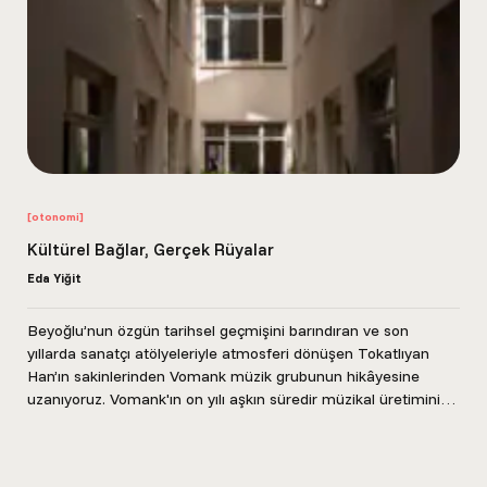
[otonomi]
Kültürel Bağlar, Gerçek Rüyalar
Eda Yiğit
Beyoğlu’nun özgün tarihsel geçmişini barındıran ve son
yıllarda sanatçı atölyeleriyle atmosferi dönüşen Tokatlıyan
Han’ın sakinlerinden Vomank müzik grubunun hikâyesine
uzanıyoruz. Vomank'ın on yılı aşkın süredir müzikal üretimini
gerçekleştirdiği stüdyo, Ermeni...