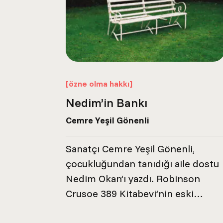
[özne olma hakkı]
Nedim’in Bankı
Cemre Yeşil Gönenli
Sanatçı Cemre Yeşil Gönenli,
çocukluğundan tanıdığı aile dostu
Nedim Okan’ı yazdı. Robinson
Crusoe 389 Kitabevi’nin eski
çalışanlarından olan ve 2021 yılınd