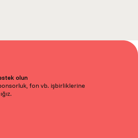
estek olun
onsorluk, fon vb. işbirliklerine
ığız.