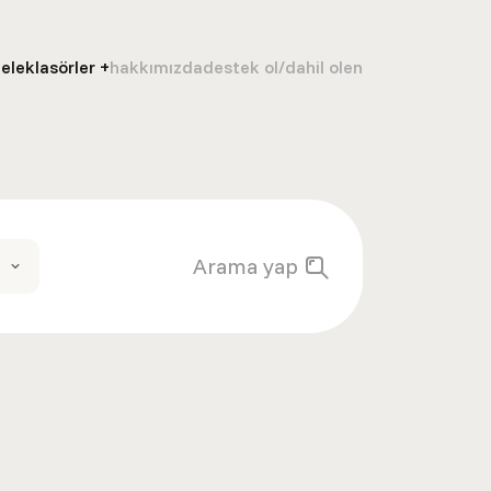
ele
klasörler
hakkımızda
destek ol/dahil ol
en
Arama yap