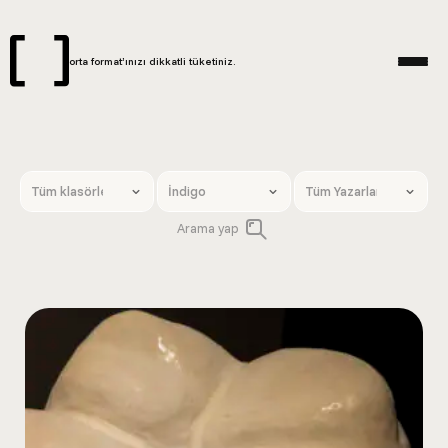
orta format’ınızı dikkatli tüketiniz.
Arama yap