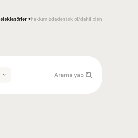
ele
klasörler
hakkımızda
destek ol/dahil ol
en
Arama yap