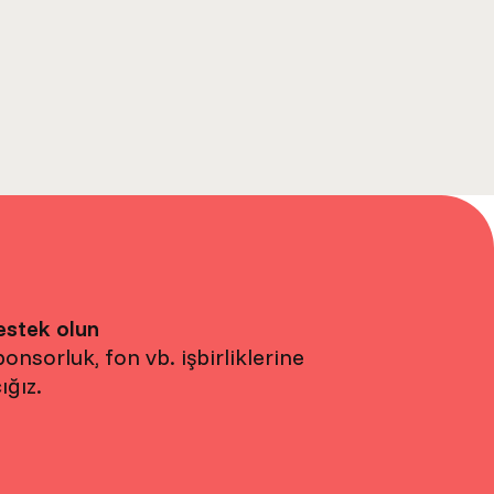
estek olun
onsorluk, fon vb. işbirliklerine
ığız.