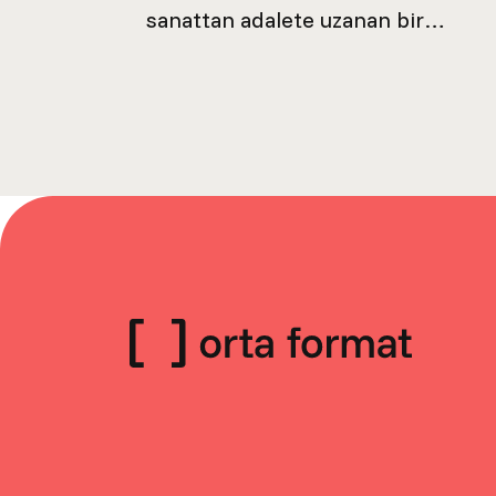
sanattan adalete uzanan bir
tartışma zinciri başlatmıştık. Farklı
disiplinlerden gelen ve
metodolojileriyle özgünleşen
konuşmacıları ağırladığımız bu
seriyi, daha sonra aynı...