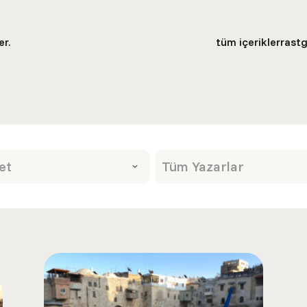
er.
tüm içerikler
rastg