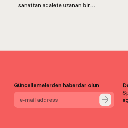
sanattan adalete uzanan bir
tartışma zinciri başlatmıştık. Farklı
disiplinlerden gelen ve
metodolojileriyle özgünleşen
konuşmacıları ağırladığımız bu
seriyi, daha sonra aynı...
Güncellemelerden haberdar olun
D
Sp
aç